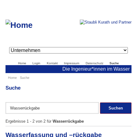
Navigation
überspringen
Navigation
Home
Login
Kontakt
Impressum
Datenschutz
Suche
überspringen
Die Ingenieur*innen im Wasser
Home
Suche
Suche
Suchbegriffe
Suchen
Ergebnisse 1 - 2 von 2 für
Wasserrückgabe
Wasserfassung und –rückgabe