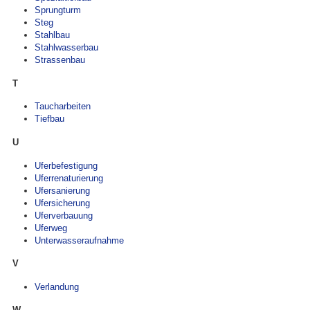
Sprungturm
Steg
Stahlbau
Stahlwasserbau
Strassenbau
T
Taucharbeiten
Tiefbau
U
Uferbefestigung
Uferrenaturierung
Ufersanierung
Ufersicherung
Uferverbauung
Uferweg
Unterwasseraufnahme
V
Verlandung
W