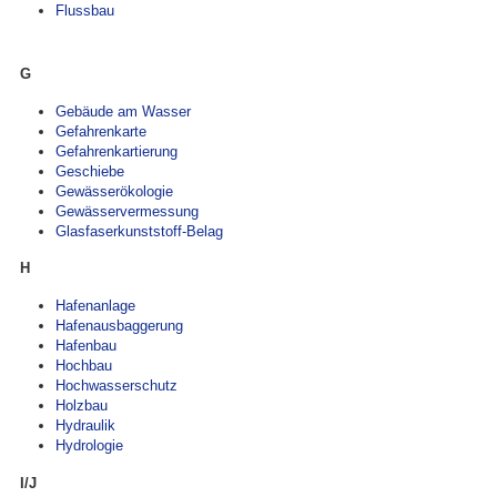
Flussbau
G
Gebäude am Wasser
Gefahrenkarte
Gefahrenkartierung
Geschiebe
Gewässerökologie
Gewässervermessung
Glasfaserkunststoff-Belag
H
Hafenanlage
Hafenausbaggerung
Hafenbau
Hochbau
Hochwasserschutz
Holzbau
Hydraulik
Hydrologie
I/J