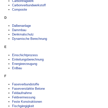
Carbontragwerk
Carbonverbundwerkstoff
Composite
D
Dalbenanlage
Dammbau
Denkmalschutz
Dynamische Berechnung
E
Einschichtprozess
Einleitungsberechnung
Energieerzeugung
Erdbau
F
Faserverbundstoffe
Faserverstärkte Betone
Feldaufnahme
Feldvermessung
Feste Konstruktionen
Fischgängigkeit