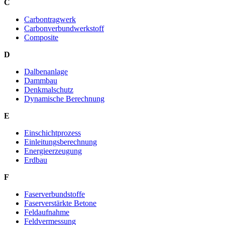
C
Carbontragwerk
Carbonverbundwerkstoff
Composite
D
Dalbenanlage
Dammbau
Denkmalschutz
Dynamische Berechnung
E
Einschichtprozess
Einleitungsberechnung
Energieerzeugung
Erdbau
F
Faserverbundstoffe
Faserverstärkte Betone
Feldaufnahme
Feldvermessung