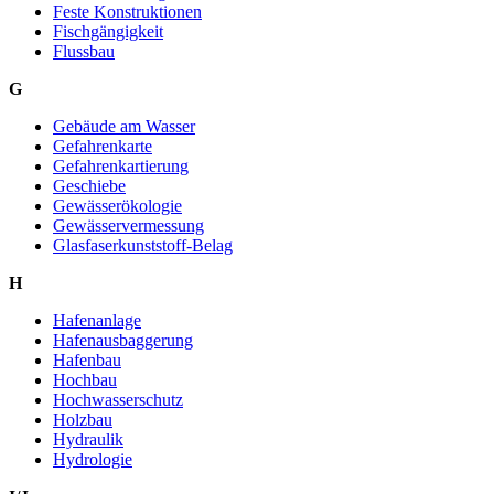
Feste Konstruktionen
Fischgängigkeit
Flussbau
G
Gebäude am Wasser
Gefahrenkarte
Gefahrenkartierung
Geschiebe
Gewässerökologie
Gewässervermessung
Glasfaserkunststoff-Belag
H
Hafenanlage
Hafenausbaggerung
Hafenbau
Hochbau
Hochwasserschutz
Holzbau
Hydraulik
Hydrologie