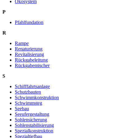
Ökosystem
P
Pfahlfundation
R
Rampe
Renaturierung
Revitalisierung
Rückgabeleitung
Rückgabemischer
S
Schifffahrtsanlage
Schutzbauten
Schwimmkonstruktion
Schwimmsteg
Seebau
Seeufergestaltung
Sohlensicherung
Sohlenstabilisierung
Spezialkonstruktion
Spezialtiefbau