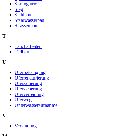
Sprungturm
Steg
Stahlbau
Stahlwasserbau
Strassenbau
T
Taucharbeiten
Tiefbau
U
Uferbefestigung
Uferrenaturierung
Ufersanierung
Ufersicherung
Uferverbauung
Uferweg
Unterwasseraufnahme
V
Verlandung