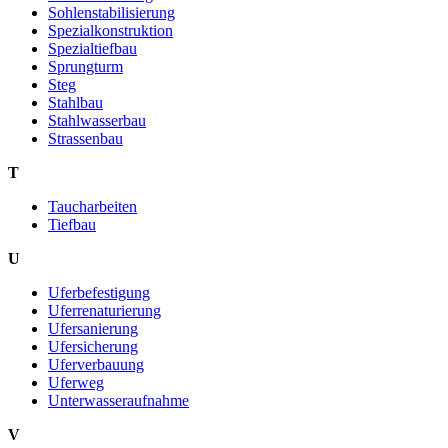
Sohlenstabilisierung
Spezialkonstruktion
Spezialtiefbau
Sprungturm
Steg
Stahlbau
Stahlwasserbau
Strassenbau
T
Taucharbeiten
Tiefbau
U
Uferbefestigung
Uferrenaturierung
Ufersanierung
Ufersicherung
Uferverbauung
Uferweg
Unterwasseraufnahme
V