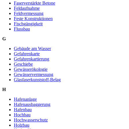
Faserverstärkte Betone
Feldaufnahme
Feldvermessung
Feste Konstruktionen
Fischgängigkeit
Flussbau
G
Gebäude am Wasser
Gefahrenkarte
Gefahrenkartierung
Geschiebe
Gewässerökologie
Gewässervermessung
Glasfaserkunststoff-Belag
H
Hafenanlage
Hafenausbaggerung
Hafenbau
Hochbau
Hochwasserschutz
Holzbau