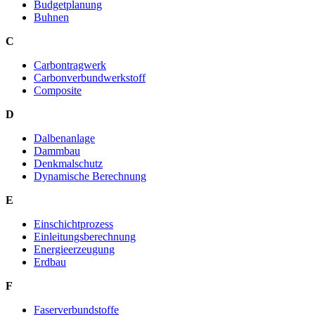
Budgetplanung
Buhnen
C
Carbontragwerk
Carbonverbundwerkstoff
Composite
D
Dalbenanlage
Dammbau
Denkmalschutz
Dynamische Berechnung
E
Einschichtprozess
Einleitungsberechnung
Energieerzeugung
Erdbau
F
Faserverbundstoffe