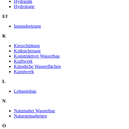
Hydraulik
Hydrologie
I/J
Instandsetzung
K
Kiesschüttung
Kolksicherung
Konstruktiver Wasserbau
Kraftwerk
Künstliche Wasserflächen
Kunstwerk
L
Leitungsbau
N
Naturnaher Wasserbau
Natursteinarbeiten
O