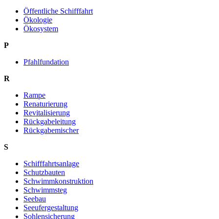
Öffentliche Schifffahrt
Ökologie
Ökosystem
P
Pfahlfundation
R
Rampe
Renaturierung
Revitalisierung
Rückgabeleitung
Rückgabemischer
S
Schifffahrtsanlage
Schutzbauten
Schwimmkonstruktion
Schwimmsteg
Seebau
Seeufergestaltung
Sohlensicherung