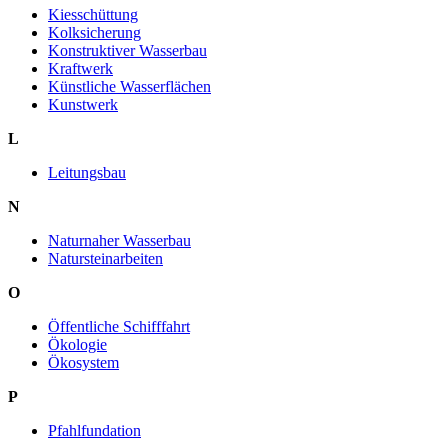
Kiesschüttung
Kolksicherung
Konstruktiver Wasserbau
Kraftwerk
Künstliche Wasserflächen
Kunstwerk
L
Leitungsbau
N
Naturnaher Wasserbau
Natursteinarbeiten
O
Öffentliche Schifffahrt
Ökologie
Ökosystem
P
Pfahlfundation