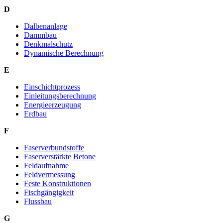
D
Dalbenanlage
Dammbau
Denkmalschutz
Dynamische Berechnung
E
Einschichtprozess
Einleitungsberechnung
Energieerzeugung
Erdbau
F
Faserverbundstoffe
Faserverstärkte Betone
Feldaufnahme
Feldvermessung
Feste Konstruktionen
Fischgängigkeit
Flussbau
G