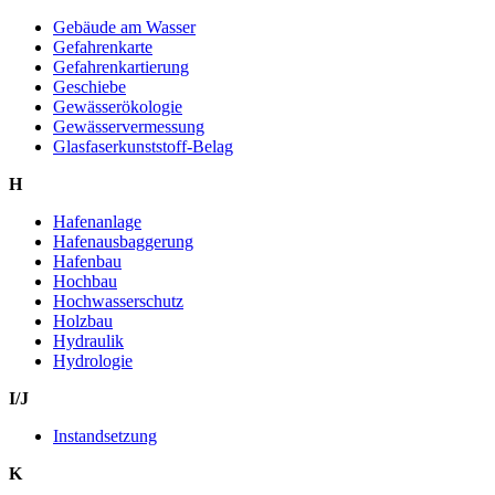
Gebäude am Wasser
Gefahrenkarte
Gefahrenkartierung
Geschiebe
Gewässerökologie
Gewässervermessung
Glasfaserkunststoff-Belag
H
Hafenanlage
Hafenausbaggerung
Hafenbau
Hochbau
Hochwasserschutz
Holzbau
Hydraulik
Hydrologie
I/J
Instandsetzung
K