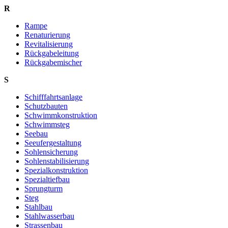
R
Rampe
Renaturierung
Revitalisierung
Rückgabeleitung
Rückgabemischer
S
Schifffahrtsanlage
Schutzbauten
Schwimmkonstruktion
Schwimmsteg
Seebau
Seeufergestaltung
Sohlensicherung
Sohlenstabilisierung
Spezialkonstruktion
Spezialtiefbau
Sprungturm
Steg
Stahlbau
Stahlwasserbau
Strassenbau