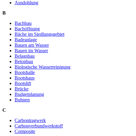
Ausdohlung
B
Bachbau
Bachöffnung
Bäche im Siedlungsgebiet
Badeanlage
Bauen am Wasser
Bauen im Wasser
Belagsbau
Betonbau
Biologische Wasserreinigung
Bootshalle
Bootshaus
Bootslift
Brücke
Budgetplanung
Buhnen
C
Carbontragwerk
Carbonverbundwerkstoff
Composite