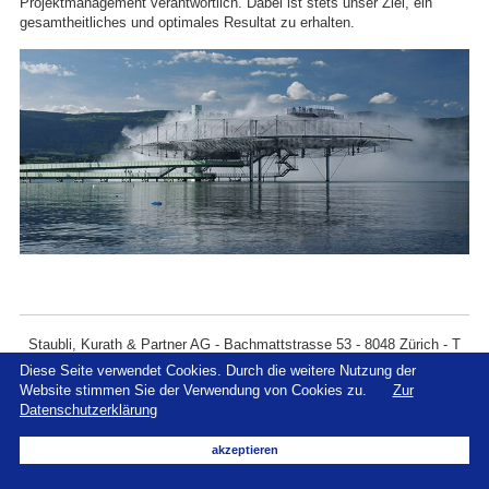
Projektmanagement verantwortlich. Dabei ist stets unser Ziel, ein
gesamtheitliches und optimales Resultat zu erhalten.
Staubli, Kurath & Partner AG - Bachmattstrasse 53 - 8048 Zürich - T
+41 43 336 40 50
Diese Seite verwendet Cookies. Durch die weitere Nutzung der
Website stimmen Sie der Verwendung von Cookies zu.
Zur
Datenschutzerklärung
akzeptieren