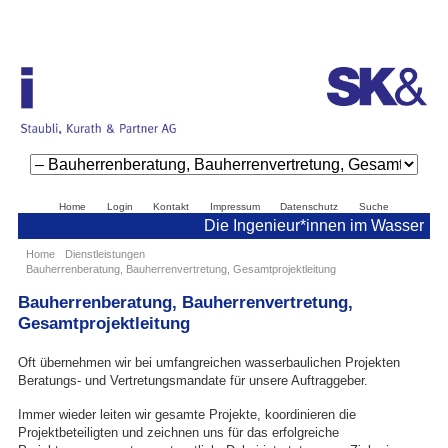
Navigation
überspringen
Navigation
Home
Login
Kontakt
Impressum
Datenschutz
Suche
überspringen
Die Ingenieur*innen im Wasser
Home
Dienstleistungen
Bauherrenberatung, Bauherrenvertretung, Gesamtprojektleitung
Bauherrenberatung, Bauherrenvertretung,
Gesamtprojektleitung
Oft übernehmen wir bei umfangreichen wasserbaulichen Projekten
Beratungs- und Vertretungsmandate für unsere Auftraggeber.
Immer wieder leiten wir gesamte Projekte, koordinieren die
Projektbeteiligten und zeichnen uns für das erfolgreiche