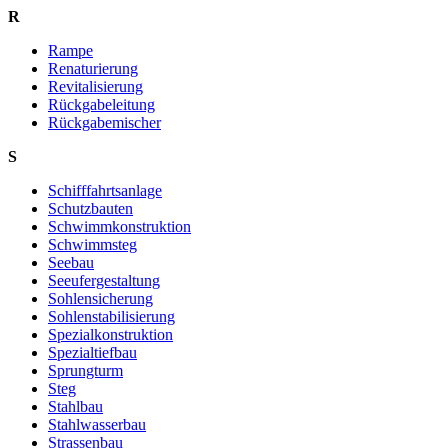
R
Rampe
Renaturierung
Revitalisierung
Rückgabeleitung
Rückgabemischer
S
Schifffahrtsanlage
Schutzbauten
Schwimmkonstruktion
Schwimmsteg
Seebau
Seeufergestaltung
Sohlensicherung
Sohlenstabilisierung
Spezialkonstruktion
Spezialtiefbau
Sprungturm
Steg
Stahlbau
Stahlwasserbau
Strassenbau