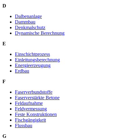
D
Dalbenanlage
Dammbau
Denkmalschutz
Dynamische Berechnung
E
Einschichtprozess
Einleitungsberechnung
Energieerzeugung
Erdbau
F
Faserverbundstoffe
Faserverstärkte Betone
Feldaufnahme
Feldvermessung
Feste Konstruktionen
Fischgängigkeit
Flussbau
G