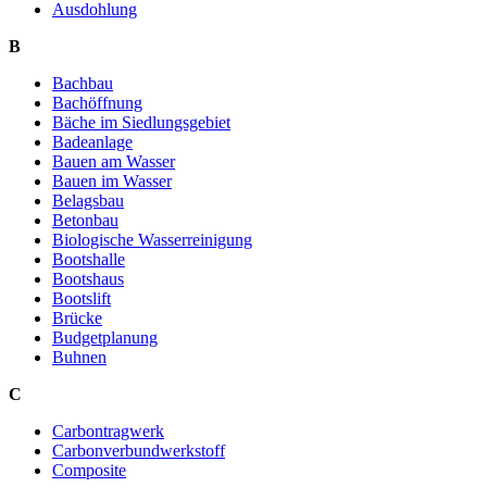
Ausdohlung
B
Bachbau
Bachöffnung
Bäche im Siedlungsgebiet
Badeanlage
Bauen am Wasser
Bauen im Wasser
Belagsbau
Betonbau
Biologische Wasserreinigung
Bootshalle
Bootshaus
Bootslift
Brücke
Budgetplanung
Buhnen
C
Carbontragwerk
Carbonverbundwerkstoff
Composite