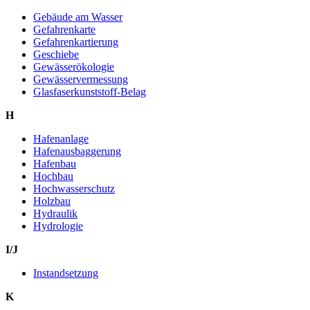
Gebäude am Wasser
Gefahrenkarte
Gefahrenkartierung
Geschiebe
Gewässerökologie
Gewässervermessung
Glasfaserkunststoff-Belag
H
Hafenanlage
Hafenausbaggerung
Hafenbau
Hochbau
Hochwasserschutz
Holzbau
Hydraulik
Hydrologie
I/J
Instandsetzung
K