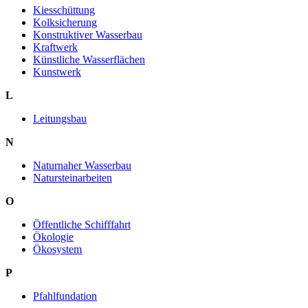
Kiesschüttung
Kolksicherung
Konstruktiver Wasserbau
Kraftwerk
Künstliche Wasserflächen
Kunstwerk
L
Leitungsbau
N
Naturnaher Wasserbau
Natursteinarbeiten
O
Öffentliche Schifffahrt
Ökologie
Ökosystem
P
Pfahlfundation