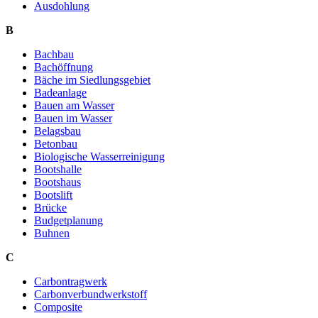
Ausdohlung
B
Bachbau
Bachöffnung
Bäche im Siedlungsgebiet
Badeanlage
Bauen am Wasser
Bauen im Wasser
Belagsbau
Betonbau
Biologische Wasserreinigung
Bootshalle
Bootshaus
Bootslift
Brücke
Budgetplanung
Buhnen
C
Carbontragwerk
Carbonverbundwerkstoff
Composite