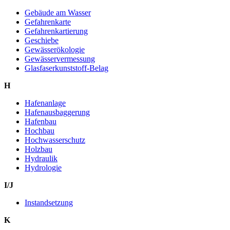
Gebäude am Wasser
Gefahrenkarte
Gefahrenkartierung
Geschiebe
Gewässerökologie
Gewässervermessung
Glasfaserkunststoff-Belag
H
Hafenanlage
Hafenausbaggerung
Hafenbau
Hochbau
Hochwasserschutz
Holzbau
Hydraulik
Hydrologie
I/J
Instandsetzung
K