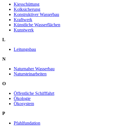
Kiesschüttung
Kolksicherung
Konstruktiver Wasserbau
Kraftwerk
Künstliche Wasserflächen
Kunstwerk
L
Leitungsbau
N
Naturnaher Wasserbau
Natursteinarbeiten
O
Öffentliche Schifffahrt
Ökologie
Ökosystem
P
Pfahlfundation