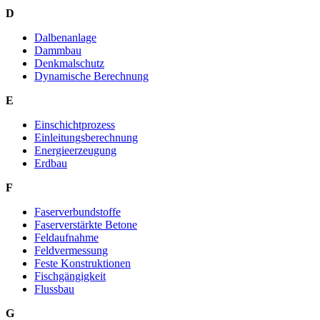
D
Dalbenanlage
Dammbau
Denkmalschutz
Dynamische Berechnung
E
Einschichtprozess
Einleitungsberechnung
Energieerzeugung
Erdbau
F
Faserverbundstoffe
Faserverstärkte Betone
Feldaufnahme
Feldvermessung
Feste Konstruktionen
Fischgängigkeit
Flussbau
G