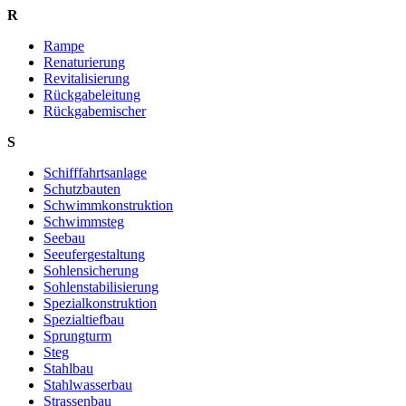
R
Rampe
Renaturierung
Revitalisierung
Rückgabeleitung
Rückgabemischer
S
Schifffahrtsanlage
Schutzbauten
Schwimmkonstruktion
Schwimmsteg
Seebau
Seeufergestaltung
Sohlensicherung
Sohlenstabilisierung
Spezialkonstruktion
Spezialtiefbau
Sprungturm
Steg
Stahlbau
Stahlwasserbau
Strassenbau