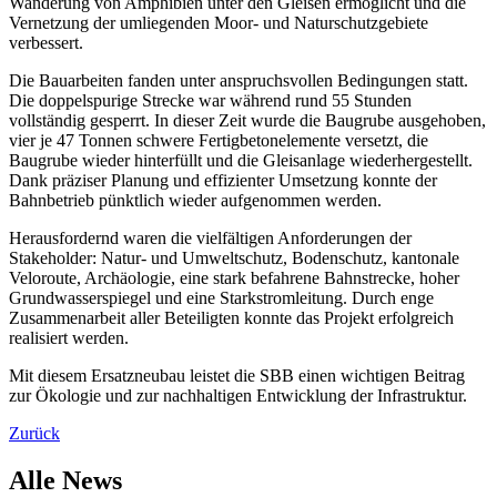
Wanderung von Amphibien unter den Gleisen ermöglicht und die
Vernetzung der umliegenden Moor- und Naturschutzgebiete
verbessert.
Die Bauarbeiten fanden unter anspruchsvollen Bedingungen statt.
Die doppelspurige Strecke war während rund 55 Stunden
vollständig gesperrt. In dieser Zeit wurde die Baugrube ausgehoben,
vier je 47 Tonnen schwere Fertigbetonelemente versetzt, die
Baugrube wieder hinterfüllt und die Gleisanlage wiederhergestellt.
Dank präziser Planung und effizienter Umsetzung konnte der
Bahnbetrieb pünktlich wieder aufgenommen werden.
Herausfordernd waren die vielfältigen Anforderungen der
Stakeholder: Natur- und Umweltschutz, Bodenschutz, kantonale
Veloroute, Archäologie, eine stark befahrene Bahnstrecke, hoher
Grundwasserspiegel und eine Starkstromleitung. Durch enge
Zusammenarbeit aller Beteiligten konnte das Projekt erfolgreich
realisiert werden.
Mit diesem Ersatzneubau leistet die SBB einen wichtigen Beitrag
zur Ökologie und zur nachhaltigen Entwicklung der Infrastruktur.
Zurück
Alle News